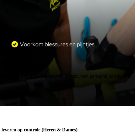
Fiets comfortabel en pijnvrij
Dankzij een persoonlijke bikefit
e leveren op controle (Heren & Dames)