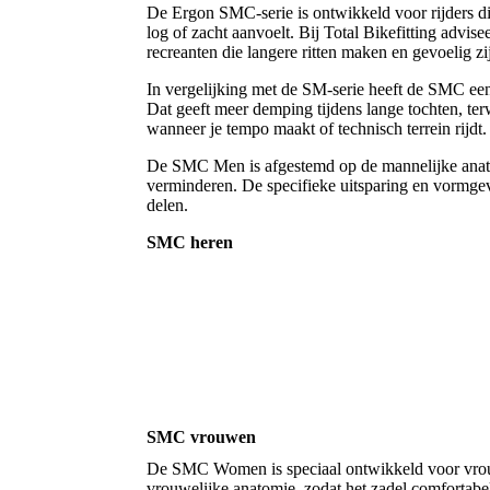
De Ergon SMC-serie is ontwikkeld voor rijders di
log of zacht aanvoelt. Bij Total Bikefitting advis
recreanten die langere ritten maken en gevoelig z
In vergelijking met de SM-serie heeft de SMC een
Dat geeft meer demping tijdens lange tochten, terw
wanneer je tempo maakt of technisch terrein rijdt.
De SMC Men is afgestemd op de mannelijke anato
verminderen. De specifieke uitsparing en vormge
delen.
SMC heren
SMC vrouwen
De SMC Women is speciaal ontwikkeld voor vrou
vrouwelijke anatomie, zodat het zadel comfortab