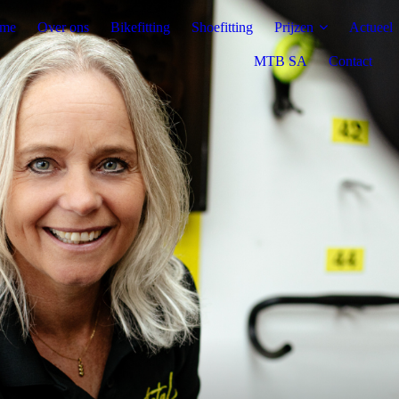
me
Over ons
Bikefitting
Shoefitting
Prijzen
Actueel
MTB SA
Contact