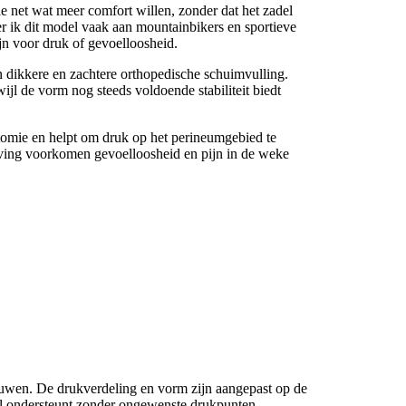
e net wat meer comfort willen, zonder dat het zadel
eer ik dit model vaak aan mountainbikers en sportieve
ijn voor druk of gevoelloosheid.
 dikkere en zachtere orthopedische schuimvulling.
ijl de vorm nog steeds voldoende stabiliteit biedt
mie en helpt om druk op het perineumgebied te
ving voorkomen gevoelloosheid en pijn in de weke
wen. De drukverdeling en vorm zijn aangepast op de
el ondersteunt zonder ongewenste drukpunten.