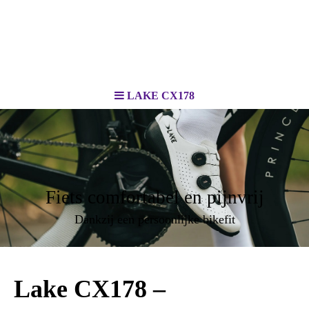
LAKE CX178
Fiets comfortabel en pijnvrij
Dankzij een persoonlijke bikefit
Lake CX178 –