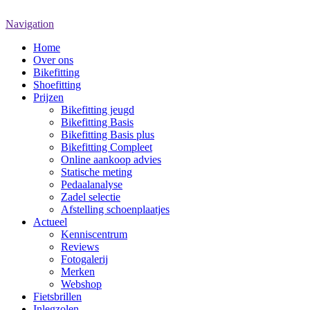
Navigation
Home
Over ons
Bikefitting
Shoefitting
Prijzen
Bikefitting jeugd
Bikefitting Basis
Bikefitting Basis plus
Bikefitting Compleet
Online aankoop advies
Statische meting
Pedaalanalyse
Zadel selectie
Afstelling schoenplaatjes
Actueel
Kenniscentrum
Reviews
Fotogalerij
Merken
Webshop
Fietsbrillen
Inlegzolen