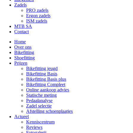
Zadels
PRO zadels
Ergon zadels
ISM zadels
MTB SA
Contact
Home
Over ons
Bikefitting
Shoefitting
Prijzen
Bikefitting jeugd
Bikefitting Basis
Bikefitting Basis plus
Bikefitting Compleet
Online aankoop advies
Statische meting
Pedaalanalyse
Zadel selectie
Afstelling schoenplaatjes
Actueel
Kenniscentrum
Reviews
Fotogalerij