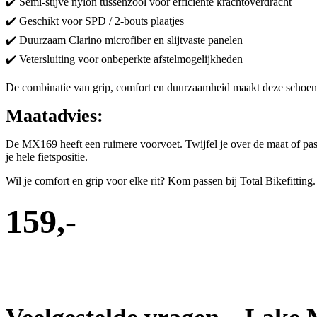
✔️ Semi-stijve nylon tussenzool voor efficiënte krachtoverdracht
✔️ Geschikt voor SPD / 2-bouts plaatjes
✔️ Duurzaam Clarino microfiber en slijtvaste panelen
✔️ Vetersluiting voor onbeperkte afstelmogelijkheden
De combinatie van grip, comfort en duurzaamheid maakt deze schoen id
Maatadvies:
De MX169 heeft een ruimere voorvoet. Twijfel je over de maat of pasvo
je hele fietspositie.
Wil je comfort en grip voor elke rit? Kom passen bij Total Bikefitting.
159,-