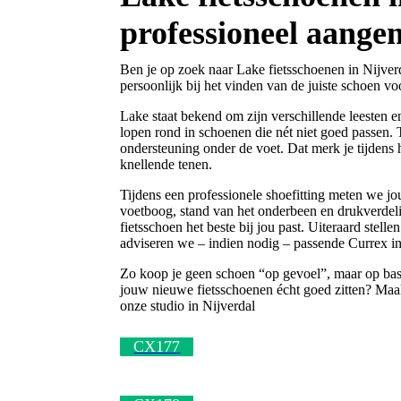
professioneel aange
Ben je op zoek naar Lake fietsschoenen in Nijverd
persoonlijk bij het vinden van de juiste schoen voo
Lake staat bekend om zijn verschillende leesten en
lopen rond in schoenen die nét niet goed passen. T
ondersteuning onder de voet. Dat merk je tijdens 
knellende tenen.
Tijdens een professionele shoefitting meten we j
voetboog, stand van het onderbeen en drukverde
fietsschoen het beste bij jou past. Uiteraard stelle
adviseren we – indien nodig – passende Currex i
Zo koop je geen schoen “op gevoel”, maar op basi
jouw nieuwe fietsschoenen écht goed zitten? Maak
onze studio in Nijverdal
CX177