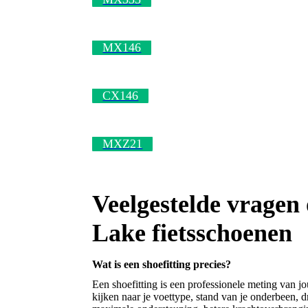
MX146
CX146
MXZ21
Veelgestelde vragen 
Lake fietsschoenen
Wat is een shoefitting precies?
Een shoefitting is een professionele meting van j
kijken naar je voettype, stand van je onderbeen,