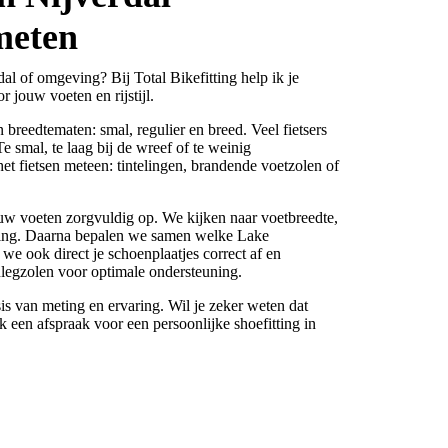
meten
al of omgeving? Bij Total Bikefitting help ik je
r jouw voeten en rijstijl.
 breedtematen: smal, regulier en breed. Veel fietsers
e smal, te laag bij de wreef of te weinig
het fietsen meteen: tintelingen, brandende voetzolen of
ouw voeten zorgvuldig op. We kijken naar voetbreedte,
ling. Daarna bepalen we samen welke Lake
n we ook direct je schoenplaatjes correct af en
nlegzolen voor optimale ondersteuning.
s van meting en ervaring. Wil je zeker weten dat
 een afspraak voor een persoonlijke shoefitting in